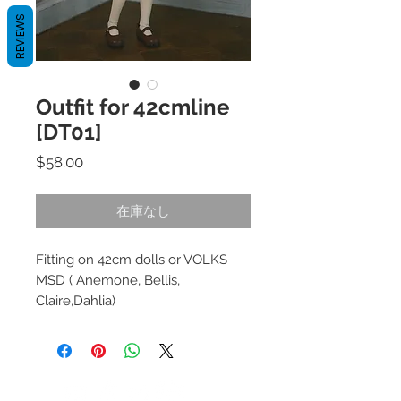
REVIEWS
Outfit for 42cmline
[DT01]
価
$58.00
格
在庫なし
Fitting on 42cm dolls or VOLKS
MSD ( Anemone, Bellis,
Claire,Dahlia)